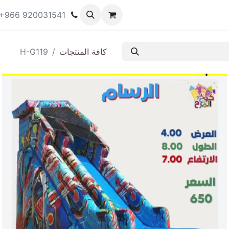
ات المتاحة للإيجار
المتجر
المنتدى
المدونة
+966 920031541
كافة المنتجات
H-G119