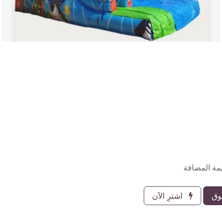
مة المضافة
وق
اشترِ الآن