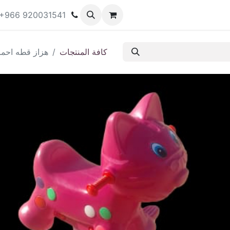
ات المتاحة للإيجار
المتجر
المنتدى
المدونة
+966 920031541
كافة المنتجات
هزاز قطه احمر