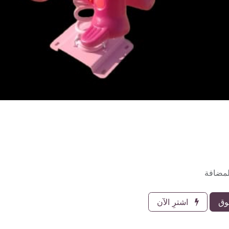
لمضافة
وق
اشترِ الآن